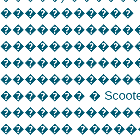
�����������
������������
������������
�����������
������������
������� � Scoote
������������
������ ����