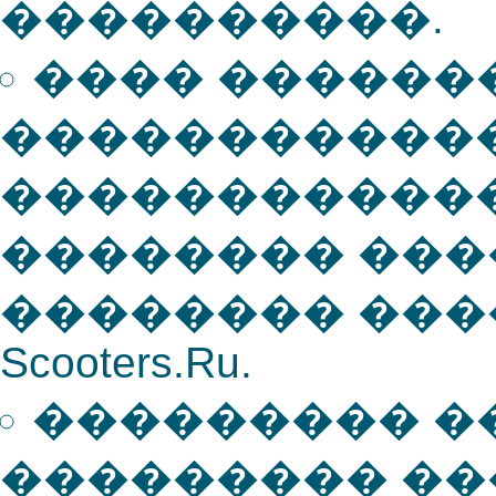
����������.
���� ������
������������
�����������
�������� ��
�������� ���
Scooters.Ru.
��������� �
��������� ��