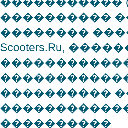
����������� 
���������� ��
�������� ��
Scooters.Ru, ����
�����������
������������
���������� �
������������
����������