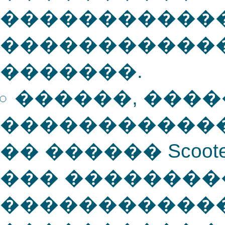
�����������
������������
�������.
������, ���
�����������
�� ������ Scoot
��� ��������
�����������