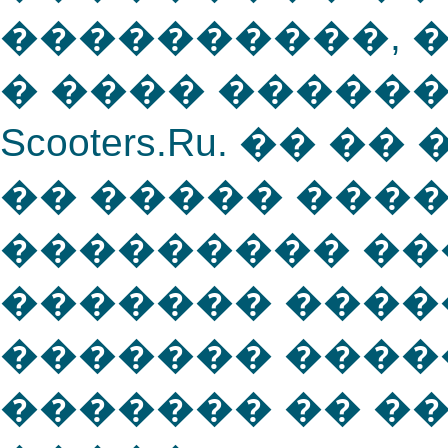
����������, 
� ���� �����
Scooters.Ru. ��
�� ����� ���
��������� �
������� �����
������� ����
������� �� �