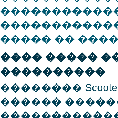
�����������
�����������
����� �� ���
���� ����� 
����������
�������� Scoote
������ �����
������������