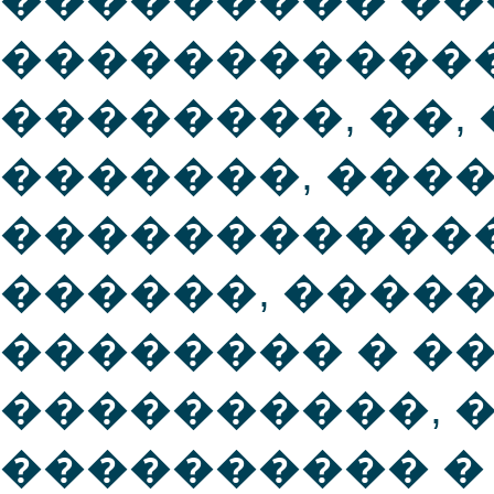
������������
��������, ��,
�������, ���
������������
������, ����
�������� � ��
����������, 
���������� �