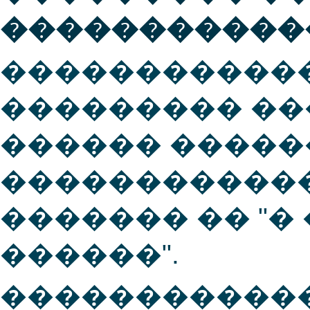
�����������
������������� S
��������� �
������ �����
������������
������� �� "
������".
������������� 