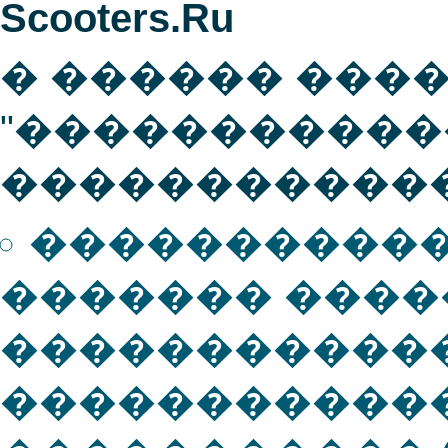
Scooters.Ru
� ������ ���
"�����������
������������
�����������
������� ���
������������
�����������