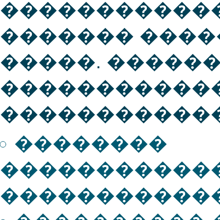
������������
������� ���
�����. �����
������������ Sc
������������
��������
�����������
������������