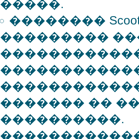
�����.
�������� Scoote
��������� �
������������
�����������
������������
������� �� �
����������.
�����������