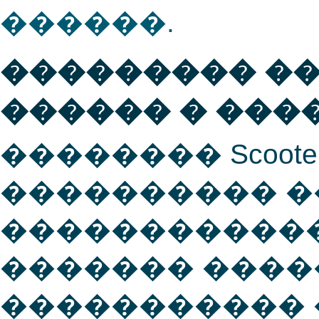
������.
��������� �
������ � ���
�������� Scooter
���������� �
�����������
������� ����
����������� 