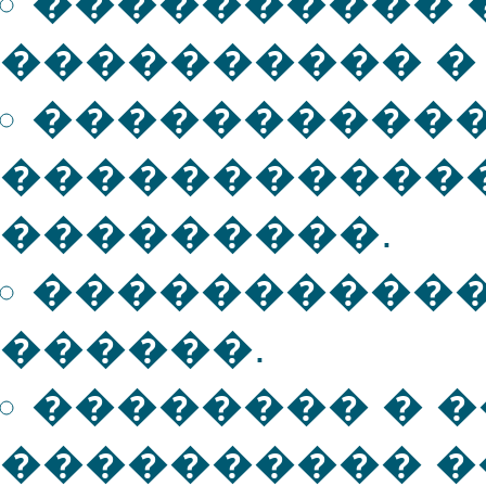
���������� 
���������� �
����������
�����������
���������.
�����������
������.
�������� � 
���������� �