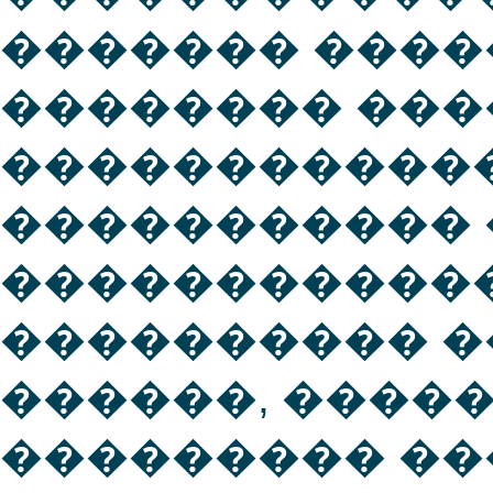
������� ����
�������� ���
������������
����������� 
������������
���������� 
������, ����
��������� �