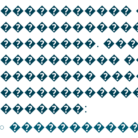
����������� 
�����������
��������. ��
���������� �
�������� ���
������������
�������:
�����������