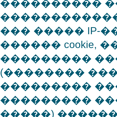
���������� 
������������
��� ����� IP-
������ cookie,
��������� �
(�������� ��
��������� ��
��������� ��
�����) �����