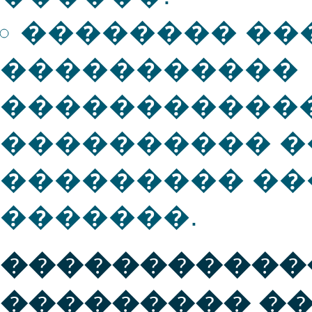
�������� ��
�����������
�����������
���������� �
��������� �
�������.
�����������
��������� �