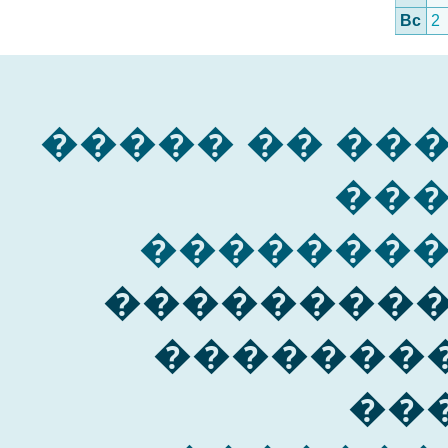
Вс
2
����� �� ��
��
�������
���������
�������
��