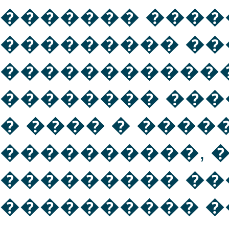
������� ����
��������� �
������������
�������� ���
� ���� � ����
����������, �
��������� ��
���������� �