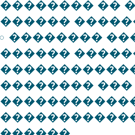
�������� �� 
������ �����
�������� ��
������ �����
������������
�������� ���
�����������
�����������
������.