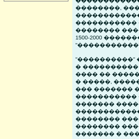
�����������
��������, ��
������������
�����������
�������� ���
1500-2000 �����
"�����������" 
"����������"
� ����������
���� �� ����
� �����, ����
��� ������� 
����������� �
������� ����
�����������
�������� ���
�������� ���
������� � ��