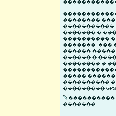
������������
������������
�������� ��
�����������
������� � ��
���������� 
�������. ���
������ �����
������ � ���
�������� � �
������������
����� ������
���������� 
��������� GPS
���������� 
�������