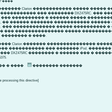
007 ����
������ Clarion ������������ ����� ����� 
������������ ��� �������� DXZ475RC. ��� �
� ��� ���������� � ������ ����� �������
, �� ������ ������� ����������� ������
. ��� ������������� ����� ���������� �
, � ��� ��������������� ����� ��������
�������� � ����.
��� Clarion ������� ��������������� ����
�� ����������� ��� ������� iPod. ������� 
�� DXZ475RC �������� � ������ ��� � �����
75.
� � ����
�������� �������
e processing this directive]