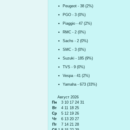
Peugeot - 38 (2%)
PGO - 3 (0%)
Piaggio - 47 (2%)
RMC - 2 (0%)
Sachs - 2 (0%)
SMC - 3 (0%)
Suzuki - 185 (9%)
TVS - 9 (0%)
Vespa - 41 (2%)
Yamaha - 673 (33%)
Август 2026
Пн
3
10
17
24
31
Вт
4
11
18
25
Ср
5
12
19
26
Чт
6
13
20
27
Пт
7
14
21
28
Сб
1
8
15
22
29