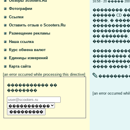
Обзоры Scooters.Ru
16:58 - 20 ����� 2
Фотографии
�������� ��
������ CD �
Ссылки
����, � ���
Оставить отзыв о Scooters.Ru
����������
����������
Размещение рекламы
�� �������
���������� 
Наша ссылка
Курс обмена валют
����� �����
��������� �
Единицы измерений
�����������
Карта сайта
���� ����� $3
[an error occurred while processing this directive]
���������
����������� ��
��������
[an error occurred whil