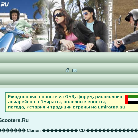
oters.Ru
������ Clarion ��������� CD-������������